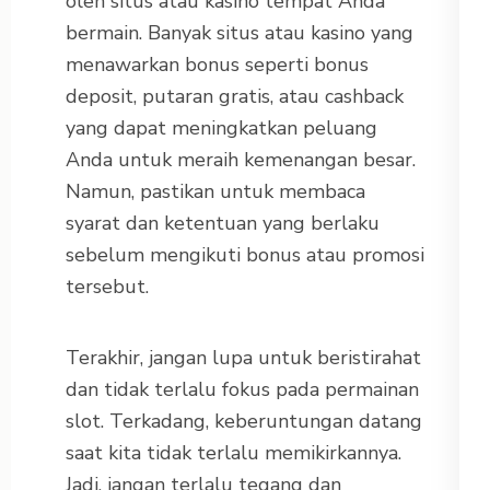
oleh situs atau kasino tempat Anda
bermain. Banyak situs atau kasino yang
menawarkan bonus seperti bonus
deposit, putaran gratis, atau cashback
yang dapat meningkatkan peluang
Anda untuk meraih kemenangan besar.
Namun, pastikan untuk membaca
syarat dan ketentuan yang berlaku
sebelum mengikuti bonus atau promosi
tersebut.
Terakhir, jangan lupa untuk beristirahat
dan tidak terlalu fokus pada permainan
slot. Terkadang, keberuntungan datang
saat kita tidak terlalu memikirkannya.
Jadi, jangan terlalu tegang dan