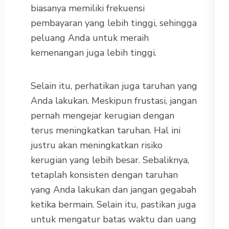
biasanya memiliki frekuensi
pembayaran yang lebih tinggi, sehingga
peluang Anda untuk meraih
kemenangan juga lebih tinggi.
Selain itu, perhatikan juga taruhan yang
Anda lakukan. Meskipun frustasi, jangan
pernah mengejar kerugian dengan
terus meningkatkan taruhan. Hal ini
justru akan meningkatkan risiko
kerugian yang lebih besar. Sebaliknya,
tetaplah konsisten dengan taruhan
yang Anda lakukan dan jangan gegabah
ketika bermain. Selain itu, pastikan juga
untuk mengatur batas waktu dan uang