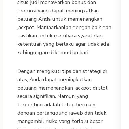
situs judi menawarkan bonus dan
promosi yang dapat meningkatkan
peluang Anda untuk memenangkan
jackpot. Manfaatkanlah dengan baik dan
pastikan untuk membaca syarat dan
ketentuan yang berlaku agar tidak ada
kebingungan di kemudian hari.
Dengan mengikuti tips dan strategi di
atas, Anda dapat meningkatkan
peluang memenangkan jackpot di slot
secara signifikan. Namun, yang
terpenting adalah tetap bermain
dengan bertanggung jawab dan tidak
mengambil risiko yang terlalu besar.