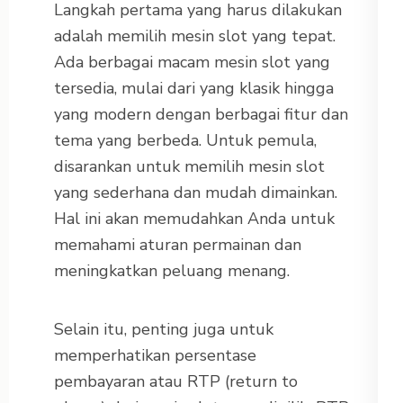
Langkah pertama yang harus dilakukan
adalah memilih mesin slot yang tepat.
Ada berbagai macam mesin slot yang
tersedia, mulai dari yang klasik hingga
yang modern dengan berbagai fitur dan
tema yang berbeda. Untuk pemula,
disarankan untuk memilih mesin slot
yang sederhana dan mudah dimainkan.
Hal ini akan memudahkan Anda untuk
memahami aturan permainan dan
meningkatkan peluang menang.
Selain itu, penting juga untuk
memperhatikan persentase
pembayaran atau RTP (return to