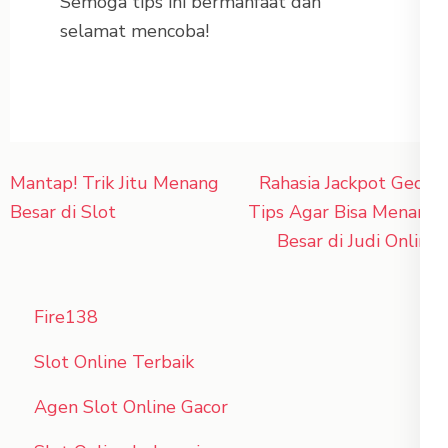
Semoga tips ini bermanfaat dan
selamat mencoba!
Navigasi
Mantap! Trik Jitu Menang
Rahasia Jackpot Gede:
pos
Besar di Slot
Tips Agar Bisa Menang
Besar di Judi Online
Fire138
Slot Online Terbaik
Agen Slot Online Gacor