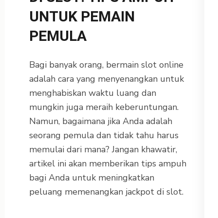
UNTUK PEMAIN
PEMULA
Bagi banyak orang, bermain slot online
adalah cara yang menyenangkan untuk
menghabiskan waktu luang dan
mungkin juga meraih keberuntungan.
Namun, bagaimana jika Anda adalah
seorang pemula dan tidak tahu harus
memulai dari mana? Jangan khawatir,
artikel ini akan memberikan tips ampuh
bagi Anda untuk meningkatkan
peluang memenangkan jackpot di slot.