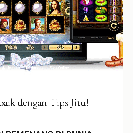
Jonathan Hernandez
Slot Online
ik dengan Tips Jitu!