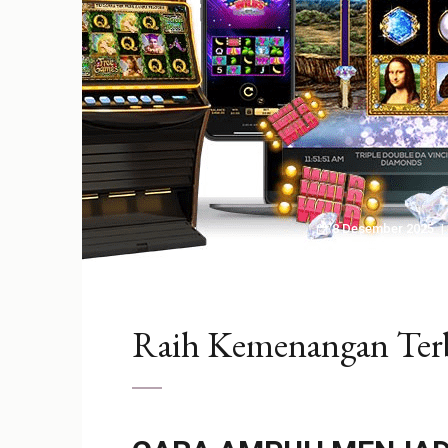
8 Desember 2025
Raih Kemenangan Terba