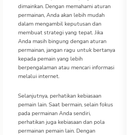
dimainkan. Dengan memahami aturan
permainan, Anda akan lebih mudah
dalam mengambil keputusan dan
membuat strategi yang tepat. Jika
Anda masih bingung dengan aturan
permainan, jangan ragu untuk bertanya
kepada pemain yang lebih
berpengalaman atau mencari informasi
melalui internet.
Selanjutnya, perhatikan kebiasaan
pemain lain. Saat bermain, selain fokus
pada permainan Anda sendiri,
perhatikan juga kebiasaan dan pola
permainan pemain lain. Dengan