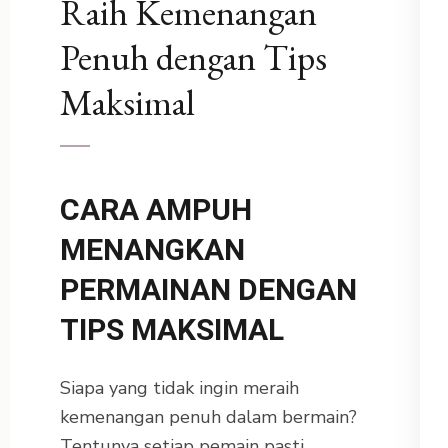
Raih Kemenangan
Penuh dengan Tips
Maksimal
CARA AMPUH
MENANGKAN
PERMAINAN DENGAN
TIPS MAKSIMAL
Siapa yang tidak ingin meraih
kemenangan penuh dalam bermain?
Tentunya setiap pemain pasti