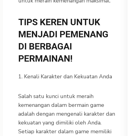
untuk meraih kemenangan maksimal.
TIPS KEREN UNTUK
MENJADI PEMENANG
DI BERBAGAI
PERMAINAN!
1. Kenali Karakter dan Kekuatan Anda
Salah satu kunci untuk meraih
kemenangan dalam bermain game
adalah dengan mengenali karakter dan
kekuatan yang dimiliki oleh Anda.
Setiap karakter dalam game memiliki