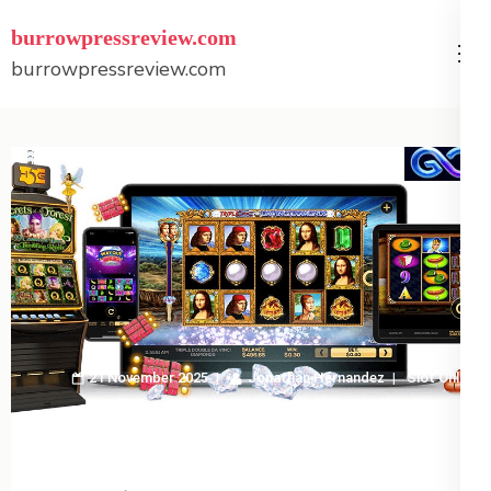
Lompat
burrowpressreview.com
ke
burrowpressreview.com
konten
(Tekan
Enter)
21 November 2025
Jonathan Hernandez
Slot Online