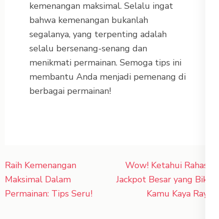
kemenangan maksimal. Selalu ingat
bahwa kemenangan bukanlah
segalanya, yang terpenting adalah
selalu bersenang-senang dan
menikmati permainan. Semoga tips ini
membantu Anda menjadi pemenang di
berbagai permainan!
Navigasi
Raih Kemenangan
Wow! Ketahui Rahasia
pos
Maksimal Dalam
Jackpot Besar yang Bikin
Permainan: Tips Seru!
Kamu Kaya Raya!