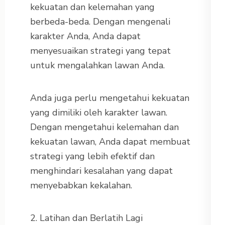
kekuatan dan kelemahan yang
berbeda-beda. Dengan mengenali
karakter Anda, Anda dapat
menyesuaikan strategi yang tepat
untuk mengalahkan lawan Anda.
Anda juga perlu mengetahui kekuatan
yang dimiliki oleh karakter lawan.
Dengan mengetahui kelemahan dan
kekuatan lawan, Anda dapat membuat
strategi yang lebih efektif dan
menghindari kesalahan yang dapat
menyebabkan kekalahan.
2. Latihan dan Berlatih Lagi