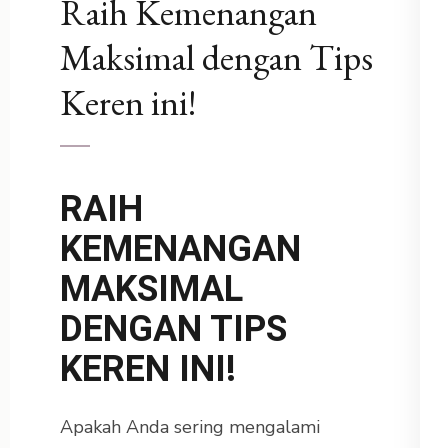
Raih Kemenangan
Maksimal dengan Tips
Keren ini!
RAIH
KEMENANGAN
MAKSIMAL
DENGAN TIPS
KEREN INI!
Apakah Anda sering mengalami