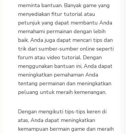
meminta bantuan. Banyak game yang
menyediakan fitur tutorial atau
petunjuk yang dapat membantu Anda
memahami permainan dengan lebih
baik. Anda juga dapat mencari tips dan
trik dari sumber-sumber online seperti
forum atau video tutorial. Dengan
menggunakan bantuan ini, Anda dapat
meningkatkan pemahaman Anda
tentang permainan dan meningkatkan
peluang untuk meraih kemenangan.
Dengan mengikuti tips-tips keren di
atas, Anda dapat meningkatkan
kemampuan bermain game dan meraih