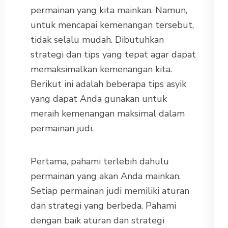
permainan yang kita mainkan. Namun,
untuk mencapai kemenangan tersebut,
tidak selalu mudah. Dibutuhkan
strategi dan tips yang tepat agar dapat
memaksimalkan kemenangan kita.
Berikut ini adalah beberapa tips asyik
yang dapat Anda gunakan untuk
meraih kemenangan maksimal dalam
permainan judi.
Pertama, pahami terlebih dahulu
permainan yang akan Anda mainkan.
Setiap permainan judi memiliki aturan
dan strategi yang berbeda. Pahami
dengan baik aturan dan strategi