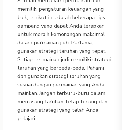
Setelah memahami permainan dan
memiliki pengaturan keuangan yang
baik, berikut ini adalah beberapa tips
gampang yang dapat Anda terapkan
untuk meraih kemenangan maksimal
dalam permainan judi. Pertama,
gunakan strategi taruhan yang tepat.
Setiap permainan judi memiliki strategi
taruhan yang berbeda-beda. Pahami
dan gunakan strategi taruhan yang
sesuai dengan permainan yang Anda
mainkan. Jangan terburu-buru dalam
memasang taruhan, tetap tenang dan
gunakan strategi yang telah Anda
pelajari.