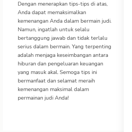
Dengan menerapkan tips-tips di atas,
Anda dapat memaksimalkan
kemenangan Anda dalam bermain judi.
Namun, ingatlah untuk selalu
bertanggung jawab dan tidak terlalu
serius dalam bermain. Yang terpenting
adalah menjaga keseimbangan antara
hiburan dan pengeluaran keuangan
yang masuk akal. Semoga tips ini
bermanfaat dan selamat meraih
kemenangan maksimal dalam
permainan judi Anda!