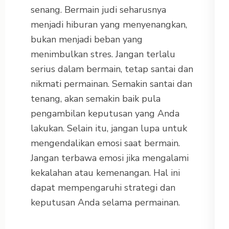
senang. Bermain judi seharusnya
menjadi hiburan yang menyenangkan,
bukan menjadi beban yang
menimbulkan stres. Jangan terlalu
serius dalam bermain, tetap santai dan
nikmati permainan. Semakin santai dan
tenang, akan semakin baik pula
pengambilan keputusan yang Anda
lakukan. Selain itu, jangan lupa untuk
mengendalikan emosi saat bermain.
Jangan terbawa emosi jika mengalami
kekalahan atau kemenangan. Hal ini
dapat mempengaruhi strategi dan
keputusan Anda selama permainan.