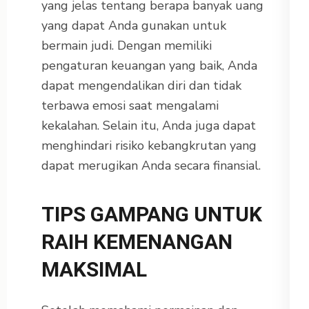
yang jelas tentang berapa banyak uang
yang dapat Anda gunakan untuk
bermain judi. Dengan memiliki
pengaturan keuangan yang baik, Anda
dapat mengendalikan diri dan tidak
terbawa emosi saat mengalami
kekalahan. Selain itu, Anda juga dapat
menghindari risiko kebangkrutan yang
dapat merugikan Anda secara finansial.
TIPS GAMPANG UNTUK
RAIH KEMENANGAN
MAKSIMAL