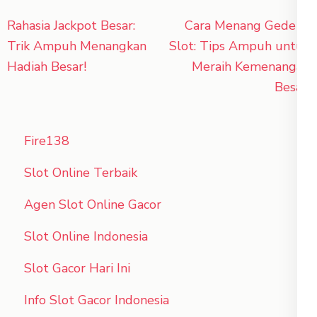
Navigasi
Rahasia Jackpot Besar:
Cara Menang Gede di
pos
Trik Ampuh Menangkan
Slot: Tips Ampuh untuk
Hadiah Besar!
Meraih Kemenangan
Besar!
Fire138
Slot Online Terbaik
Agen Slot Online Gacor
Slot Online Indonesia
Slot Gacor Hari Ini
Info Slot Gacor Indonesia