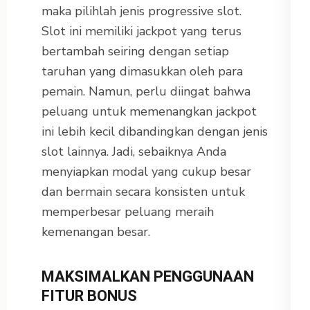
maka pilihlah jenis progressive slot.
Slot ini memiliki jackpot yang terus
bertambah seiring dengan setiap
taruhan yang dimasukkan oleh para
pemain. Namun, perlu diingat bahwa
peluang untuk memenangkan jackpot
ini lebih kecil dibandingkan dengan jenis
slot lainnya. Jadi, sebaiknya Anda
menyiapkan modal yang cukup besar
dan bermain secara konsisten untuk
memperbesar peluang meraih
kemenangan besar.
MAKSIMALKAN PENGGUNAAN
FITUR BONUS