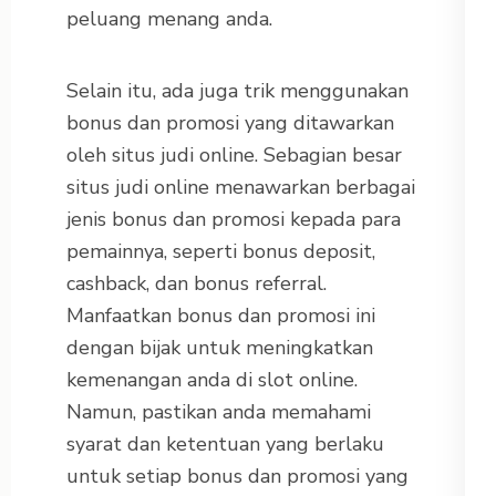
peluang menang anda.
Selain itu, ada juga trik menggunakan
bonus dan promosi yang ditawarkan
oleh situs judi online. Sebagian besar
situs judi online menawarkan berbagai
jenis bonus dan promosi kepada para
pemainnya, seperti bonus deposit,
cashback, dan bonus referral.
Manfaatkan bonus dan promosi ini
dengan bijak untuk meningkatkan
kemenangan anda di slot online.
Namun, pastikan anda memahami
syarat dan ketentuan yang berlaku
untuk setiap bonus dan promosi yang