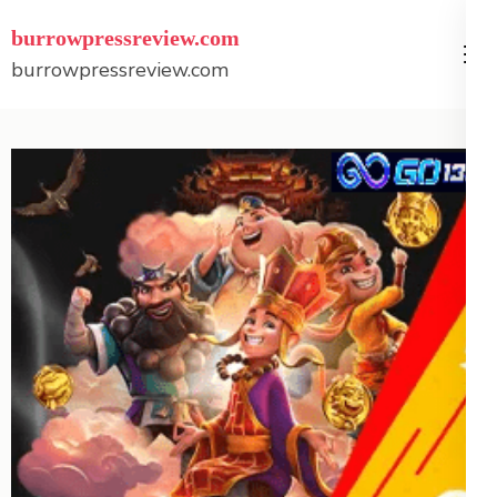
Lompat
burrowpressreview.com
ke
burrowpressreview.com
konten
(Tekan
Enter)