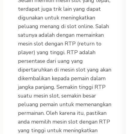
Selain memilih mesin slot yang tepat,
terdapat juga trik lain yang dapat
digunakan untuk meningkatkan
peluang menang di slot online. Salah
satunya adalah dengan memainkan
mesin slot dengan RTP (return to
player) yang tinggi. RTP adalah
persentase dari uang yang
dipertaruhkan di mesin slot yang akan
dikembalikan kepada pemain dalam
jangka panjang. Semakin tinggi RTP
suatu mesin slot, semakin besar
peluang pemain untuk memenangkan
permainan. Oleh karena itu, pastikan
anda memilih mesin slot dengan RTP
yang tinggi untuk meningkatkan