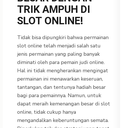
TRIK AMPUH DI
SLOT ONLINE!
Tidak bisa dipungkiri bahwa permainan
slot online telah menjadi salah satu
jenis permainan yang paling banyak
diminati oleh para pemain judi online.
Hal ini tidak mengherankan mengingat
permainan ini menawarkan keseruan,
tantangan, dan tentunya hadiah besar
bagi para pemainnya. Namun, untuk
dapat meraih kemenangan besar di slot
online, tidak cukup hanya
mengandalkan keberuntungan semata.