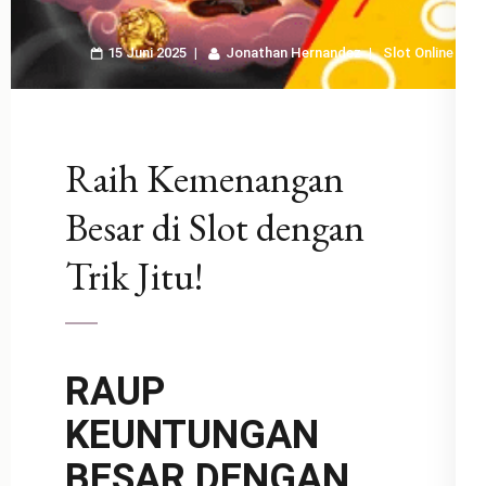
15 Juni 2025
Jonathan Hernandez
Slot Online
Raih Kemenangan
Besar di Slot dengan
Trik Jitu!
RAUP
KEUNTUNGAN
BESAR DENGAN