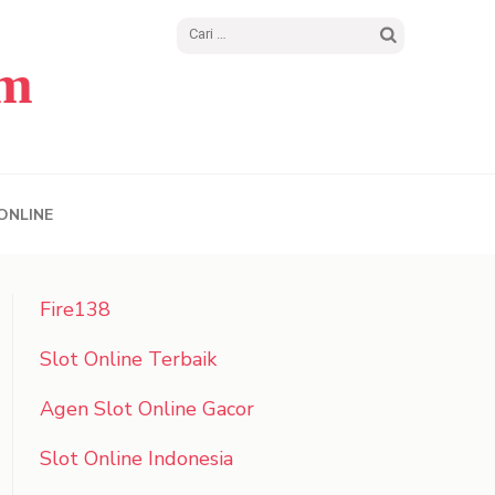
Cari
om
untuk:
 ONLINE
Fire138
Slot Online Terbaik
Agen Slot Online Gacor
Slot Online Indonesia