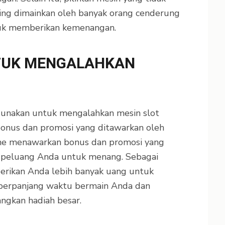
ring dimainkan oleh banyak orang cenderung
ntuk memberikan kemenangan.
TUK MENGALAHKAN
 gunakan untuk mengalahkan mesin slot
onus dan promosi yang ditawarkan oleh
online menawarkan bonus dan promosi yang
peluang Anda untuk menang. Sebagai
erikan Anda lebih banyak uang untuk
perpanjang waktu bermain Anda dan
gkan hadiah besar.