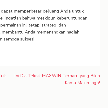
da dapat memperbesar peluang Anda untuk
ine. Ingatlah bahwa meskipun keberuntungan
rmainan ini, tetapi strategi dan
pat membantu Anda memenangkan hadiah
an semoga sukses!
rik
Ini Dia Teknik MAXWIN Terbaru yang Bikin
Kamu Makin Jago!