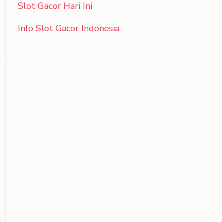
Slot Gacor Hari Ini
Info Slot Gacor Indonesia