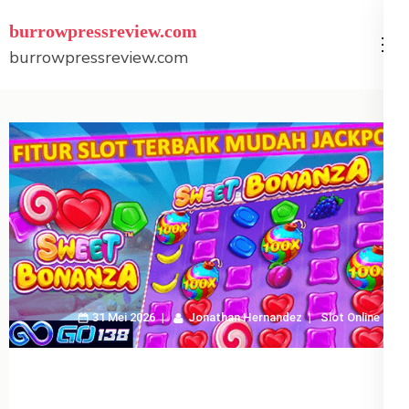
Lompat
burrowpressreview.com
ke
burrowpressreview.com
konten
(Tekan
Enter)
31 Mei 2026
Jonathan Hernandez
Slot Online