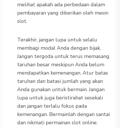
melihat apakah ada perbedaan dalam
pembayaran yang diberikan oleh mesin
slot.
Terakhir, jangan lupa untuk selalu
membagi modal Anda dengan bijak.
Jangan tergoda untuk terus memasang
taruhan besar meskipun Anda belum
mendapatkan kemenangan. Atur batas
taruhan dan batasi jumlah yang akan
Anda gunakan untuk bermain. Jangan
lupa untuk juga beristirahat sesekali
dan jangan terlalu fokus pada
kemenangan. Bermainlah dengan santai
dan nikmati permainan slot online.