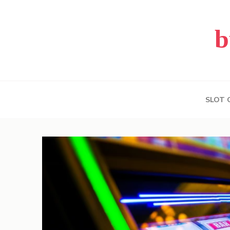
Lompat
ke
b
konten
(Tekan
Enter)
SLOT 