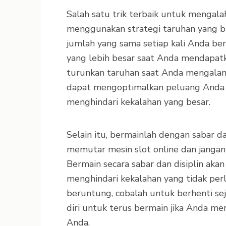
Salah satu trik terbaik untuk mengala
menggunakan strategi taruhan yang b
jumlah yang sama setiap kali Anda b
yang lebih besar saat Anda mendapatk
turunkan taruhan saat Anda mengalami
dapat mengoptimalkan peluang Anda
menghindari kekalahan yang besar.
Selain itu, bermainlah dengan sabar d
memutar mesin slot online dan janga
Bermain secara sabar dan disiplin a
menghindari kekalahan yang tidak perl
beruntung, cobalah untuk berhenti se
diri untuk terus bermain jika Anda m
Anda.