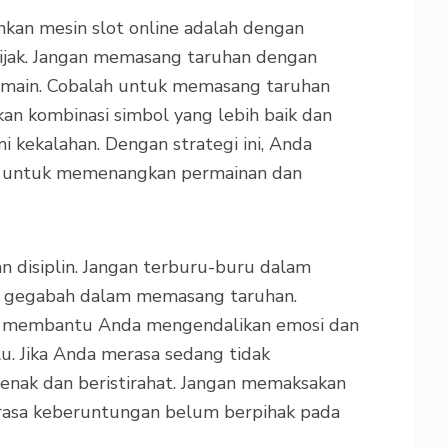
hkan mesin slot online adalah dengan
ijak. Jangan memasang taruhan dengan
ermain. Cobalah untuk memasang taruhan
an kombinasi simbol yang lebih baik dan
 kekalahan. Dengan strategi ini, Anda
 untuk memenangkan permainan dan
an disiplin. Jangan terburu-buru dalam
n gegabah dalam memasang taruhan.
kan membantu Anda mengendalikan emosi dan
u. Jika Anda merasa sedang tidak
jenak dan beristirahat. Jangan memaksakan
erasa keberuntungan belum berpihak pada