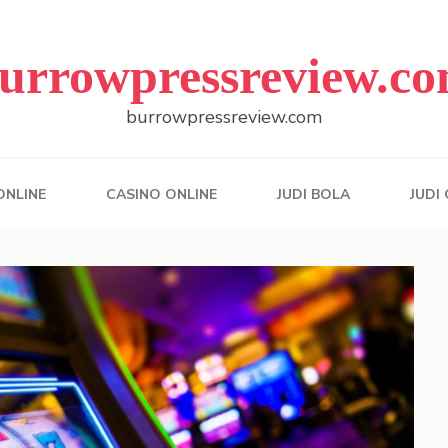
urrowpressreview.c
burrowpressreview.com
ONLINE
CASINO ONLINE
JUDI BOLA
JUDI