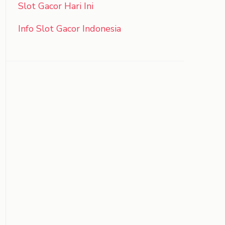
Slot Gacor Hari Ini
Info Slot Gacor Indonesia