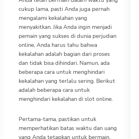
Anda telah bermain dalam waktu yang
cukup lama, pasti Anda juga pernah
mengalami kekalahan yang
menyakitkan. Jika Anda ingin menjadi
pemain yang sukses di dunia perjudian
online, Anda harus tahu bahwa
kekalahan adalah bagian dari proses
dan tidak bisa dihindari. Namun, ada
beberapa cara untuk menghindari
kekalahan yang terlalu sering. Berikut
adalah beberapa cara untuk
menghindari kekalahan di slot online.
Pertama-tama, pastikan untuk
memperhatikan batas waktu dan uang
yang Anda tetapkan untuk bermain.