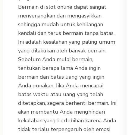
Bermain di slot online dapat sangat
menyenangkan dan mengasyikkan
sehingga mudah untuk kehilangan
kendali dan terus bermain tanpa batas.
Ini adalah kesalahan yang paling umum
yang dilakukan oleh banyak pemain.
Sebelum Anda mulai bermain,
tentukan berapa lama Anda ingin
bermain dan batas uang yang ingin
Anda gunakan. Jika Anda mencapai
batas waktu atau uang yang telah
ditetapkan, segera berhenti bermain. Ini
akan membantu Anda menghindari
kekalahan yang berlebihan karena Anda
tidak terlalu terpengaruh oleh emosi