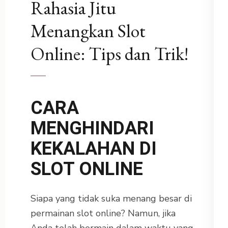
Rahasia Jitu
Menangkan Slot
Online: Tips dan Trik!
CARA
MENGHINDARI
KEKALAHAN DI
SLOT ONLINE
Siapa yang tidak suka menang besar di
permainan slot online? Namun, jika