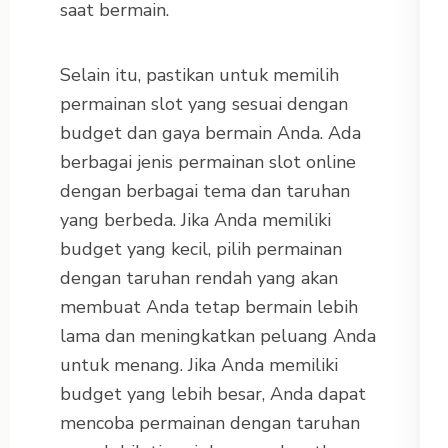
saat bermain.
Selain itu, pastikan untuk memilih
permainan slot yang sesuai dengan
budget dan gaya bermain Anda. Ada
berbagai jenis permainan slot online
dengan berbagai tema dan taruhan
yang berbeda. Jika Anda memiliki
budget yang kecil, pilih permainan
dengan taruhan rendah yang akan
membuat Anda tetap bermain lebih
lama dan meningkatkan peluang Anda
untuk menang. Jika Anda memiliki
budget yang lebih besar, Anda dapat
mencoba permainan dengan taruhan