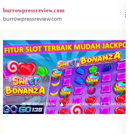
Lompat
burrowpressreview.com
ke
burrowpressreview.com
konten
(Tekan
Enter)
12 Januari 2026
Jonathan Hernandez
Slot Online