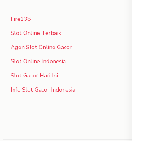
Fire138
Slot Online Terbaik
Agen Slot Online Gacor
Slot Online Indonesia
Slot Gacor Hari Ini
Info Slot Gacor Indonesia