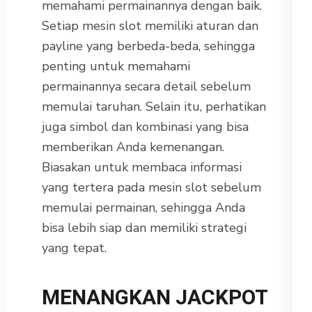
memahami permainannya dengan baik.
Setiap mesin slot memiliki aturan dan
payline yang berbeda-beda, sehingga
penting untuk memahami
permainannya secara detail sebelum
memulai taruhan. Selain itu, perhatikan
juga simbol dan kombinasi yang bisa
memberikan Anda kemenangan.
Biasakan untuk membaca informasi
yang tertera pada mesin slot sebelum
memulai permainan, sehingga Anda
bisa lebih siap dan memiliki strategi
yang tepat.
MENANGKAN JACKPOT