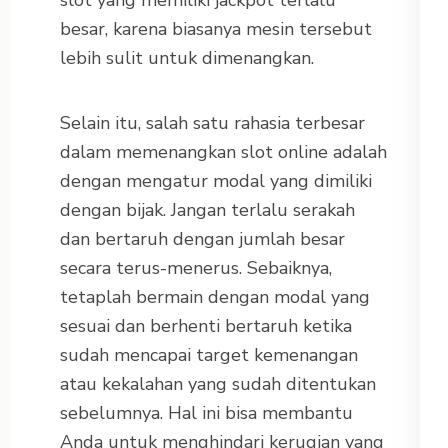
slot yang memiliki jackpot terlalu
besar, karena biasanya mesin tersebut
lebih sulit untuk dimenangkan.
Selain itu, salah satu rahasia terbesar
dalam memenangkan slot online adalah
dengan mengatur modal yang dimiliki
dengan bijak. Jangan terlalu serakah
dan bertaruh dengan jumlah besar
secara terus-menerus. Sebaiknya,
tetaplah bermain dengan modal yang
sesuai dan berhenti bertaruh ketika
sudah mencapai target kemenangan
atau kekalahan yang sudah ditentukan
sebelumnya. Hal ini bisa membantu
Anda untuk menghindari kerugian yang