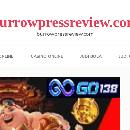
urrowpressreview.c
burrowpressreview.com
ONLINE
CASINO ONLINE
JUDI BOLA
JUDI