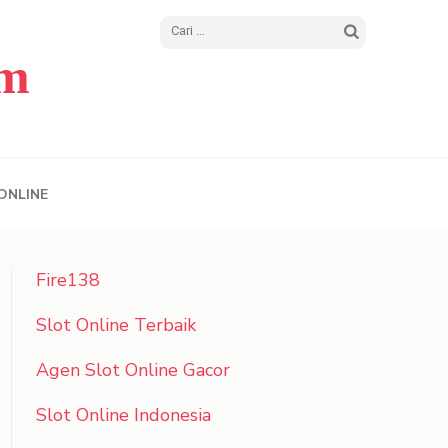
Cari
om
untuk:
 ONLINE
Fire138
Slot Online Terbaik
Agen Slot Online Gacor
Slot Online Indonesia