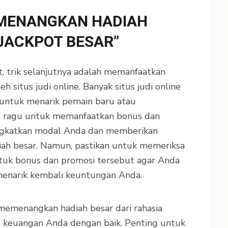
EMENANGKAN HADIAH
 JACKPOT BESAR”
, trik selanjutnya adalah memanfaatkan
 situs judi online. Banyak situs judi online
untuk menarik pemain baru atau
 ragu untuk memanfaatkan bonus dan
ingkatkan modal Anda dan memberikan
h besar. Namun, pastikan untuk memeriksa
ntuk bonus dan promosi tersebut agar Anda
 menarik kembali keuntungan Anda.
k memenangkan hadiah besar dari rahasia
a keuangan Anda dengan baik. Penting untuk