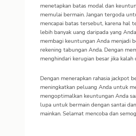
menetapkan batas modal dan keuntun
memulai bermain. Jangan tergoda unt
mencapai batas tersebut, karena hal
lebih banyak uang daripada yang Anda 
membagi keuntungan Anda menjadi be
rekening tabungan Anda. Dengan mem
menghindari kerugian besar jika kalah 
Dengan menerapkan rahasia jackpot besa
meningkatkan peluang Anda untuk m
mengoptimalkan keuntungan Anda saat b
lupa untuk bermain dengan santai da
mainkan. Selamat mencoba dan semog