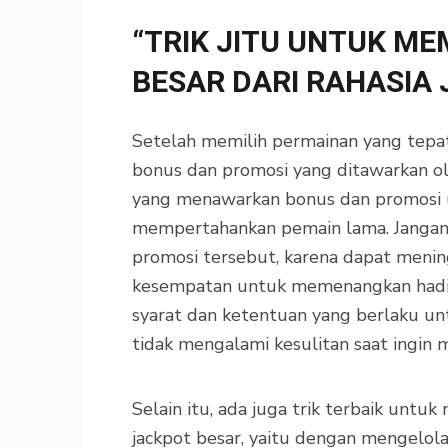
“TRIK JITU UNTUK M
BESAR DARI RAHASIA
Setelah memilih permainan yang tepat
bonus dan promosi yang ditawarkan oleh
yang menawarkan bonus dan promosi 
mempertahankan pemain lama. Jangan
promosi tersebut, karena dapat men
kesempatan untuk memenangkan hadia
syarat dan ketentuan yang berlaku u
tidak mengalami kesulitan saat ingin
Selain itu, ada juga trik terbaik untu
jackpot besar, yaitu dengan mengelol