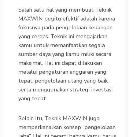
Salah satu hal yang membuat Teknik
MAXWIN begitu efektif adalah karena
fokusnya pada pengelolaan keuangan
yang cerdas. Teknik ini mengajarkan
kamu untuk memanfaatkan segala
sumber daya yang kamu miliki secara
maksimal. Hal ini dapat dilakukan
melalui pengaturan anggaran yang
tepat, pengelolaan utang yang baik,
serta menggunakan strategi investasi
yang tepat.
Selain itu, Teknik MAXWIN juga
memperkenalkan konsep “pengelolaan
laba”. Hal ini berarti bahwa kamu harus