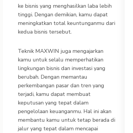
ke bisnis yang menghasilkan laba lebih
tinggi. Dengan demikian, kamu dapat
meningkatkan total keuntunganmu dari
kedua bisnis tersebut.
Teknik MAXWIN juga mengajarkan
kamu untuk selalu memperhatikan
lingkungan bisnis dan investasi yang
berubah. Dengan memantau
perkembangan pasar dan tren yang
terjadi, kamu dapat membuat
keputusan yang tepat dalam
pengelolaan keuanganmu. Hal ini akan
membantu kamu untuk tetap berada di
jalur yang tepat dalam mencapai